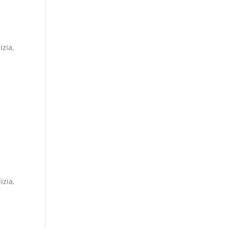
izia,
i
izia,
i