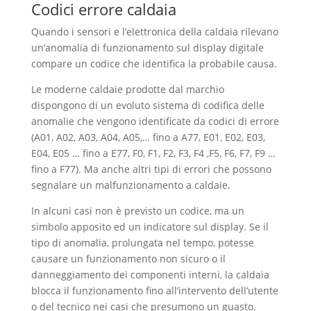
Codici errore caldaia
Quando i sensori e l’elettronica della caldaia rilevano
un’anomalia di funzionamento sul display digitale
compare un codice che identifica la probabile causa.
Le moderne caldaie prodotte dal marchio
dispongono di un evoluto sistema di codifica delle
anomalie che vengono identificate da codici di errore
(A01, A02, A03, A04, A05,… fino a A77, E01, E02, E03,
E04, E05 … fino a E77, F0, F1, F2, F3, F4 ,F5, F6, F7, F9 …
fino a F77). Ma anche altri tipi di errori che possono
segnalare un malfunzionamento a caldaie.
In alcuni casi non è previsto un codice, ma un
simbolo apposito ed un indicatore sul display. Se il
tipo di anomalia, prolungata nel tempo, potesse
causare un funzionamento non sicuro o il
danneggiamento dei componenti interni, la caldaia
blocca il funzionamento fino all’intervento dell’utente
o del tecnico nei casi che presumono un guasto.