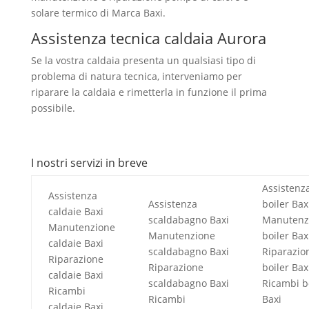
solare termico di Marca Baxi.
Assistenza tecnica caldaia Aurora
Se la vostra caldaia presenta un qualsiasi tipo di
problema di natura tecnica, interveniamo per
riparare la caldaia e rimetterla in funzione il prima
possibile.
I nostri servizi in breve
Assistenz
Assistenza
Assistenza
boiler Bax
caldaie Baxi
scaldabagno Baxi
Manutenz
Manutenzione
Manutenzione
boiler Bax
caldaie Baxi
scaldabagno Baxi
Riparazio
Riparazione
Riparazione
boiler Bax
caldaie Baxi
scaldabagno Baxi
Ricambi b
Ricambi
Ricambi
Baxi
caldaie Baxi