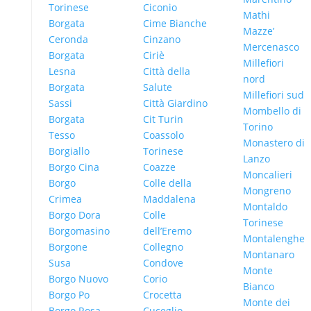
Torinese
Ciconio
Mathi
Borgata
Cime Bianche
Mazze’
Ceronda
Cinzano
Mercenasco
Borgata
Ciriè
Millefiori
Lesna
Città della
nord
Borgata
Salute
Millefiori sud
Sassi
Città Giardino
Mombello di
Borgata
Cit Turin
Torino
Tesso
Coassolo
Monastero di
Borgiallo
Torinese
Lanzo
Borgo Cina
Coazze
Moncalieri
Borgo
Colle della
Mongreno
Crimea
Maddalena
Montaldo
Borgo Dora
Colle
Torinese
Borgomasino
dell’Eremo
Montalenghe
Borgone
Collegno
Montanaro
Susa
Condove
Monte
Borgo Nuovo
Corio
Bianco
Borgo Po
Crocetta
Monte dei
Borgo Rosa
Cuceglio