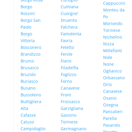
Cappuccini
Borgo
Cumiana
Monteu da
Rossini
Cuorgne’
Po
Borgo San
Druento
Moriondo
Paolo
Falchera
Torinese
Borgo
Famolenta
Nichelino
Vittoria
Favria
Nizza
Bosconero
Feletto
Millefonti
Brandizzo
Fenile
Nole
Bruino
Fiano
None
Brusasco
Filadelfia
Oglianico
Bruzolo
Foglizzo
Orbassano
Buriasco
Forno
Orio
Busano
Canavese
Canavese
Bussoleno
Front
Osasio
Buttigliera
Frossasco
Ozegna
Alta
Garzigliana
Pancalieri
Cafasse
Gassino
Parella
Caluso
Torinese
Pavarolo
Campidoglio
Germagnano
Pecetto