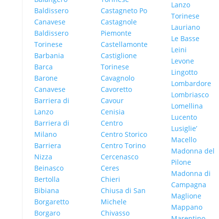
Lanzo
Baldissero
Castagneto Po
Torinese
Canavese
Castagnole
Lauriano
Baldissero
Piemonte
Le Basse
Torinese
Castellamonte
Leini
Barbania
Castiglione
Levone
Barca
Torinese
Lingotto
Barone
Cavagnolo
Lombardore
Canavese
Cavoretto
Lombriasco
Barriera di
Cavour
Lomellina
Lanzo
Cenisia
Lucento
Barriera di
Centro
Lusiglie’
Milano
Centro Storico
Macello
Barriera
Centro Torino
Madonna del
Nizza
Cercenasco
Pilone
Beinasco
Ceres
Madonna di
Bertolla
Chieri
Campagna
Bibiana
Chiusa di San
Maglione
Borgaretto
Michele
Mappano
Borgaro
Chivasso
Marentino