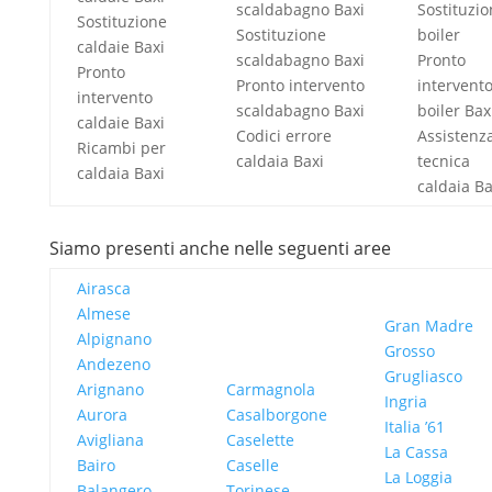
scaldabagno Baxi
Sostituzi
Sostituzione
Sostituzione
boiler
caldaie Baxi
scaldabagno Baxi
Pronto
Pronto
Pronto intervento
intervent
intervento
scaldabagno Baxi
boiler Bax
caldaie Baxi
Codici errore
Assistenz
Ricambi per
caldaia Baxi
tecnica
caldaia Baxi
caldaia Ba
Siamo presenti anche nelle seguenti aree
Airasca
Almese
Gran Madre
Alpignano
Grosso
Andezeno
Grugliasco
Arignano
Carmagnola
Ingria
Aurora
Casalborgone
Italia ’61
Avigliana
Caselette
La Cassa
Bairo
Caselle
La Loggia
Balangero
Torinese