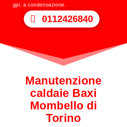
gpl, a condensazione.
0112426840
Manutenzione
caldaie Baxi
Mombello di
Torino