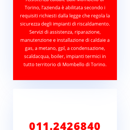
Torino, l’azienda è abilitata secondo i
requisiti richiesti dalla legge che regola la
sicurezza degli impianti di riscaldamento.
Servizi di assistenza, riparazione,
manutenzione e installazione di caldaie a
gas, a metano, gpl, a condensazione,
scaldacqua, boiler, impianti termici in
tutto territorio di Mombello di Torino.
011.2426840