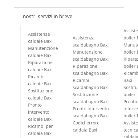
I nostri servizi in breve
Assist
Assistenza
Assistenza
boiler 
caldaie Baxi
scaldabagno Baxi
Manut
Manutenzione
Manutenzione
boiler 
caldaie Baxi
scaldabagno Baxi
Ripara
Riparazione
Riparazione
boiler 
caldaie Baxi
scaldabagno Baxi
Ricamb
Ricambi
Ricambi
Baxi
caldaie Baxi
scaldabagno Baxi
Sostit
Sostituzione
Sostituzione
boiler
caldaie Baxi
scaldabagno Baxi
Pronto
Pronto
Pronto intervento
interv
intervento
scaldabagno Baxi
boiler 
caldaie Baxi
Codici errore
Assist
Ricambi per
caldaia Baxi
tecnic
caldaia Baxi
caldaia