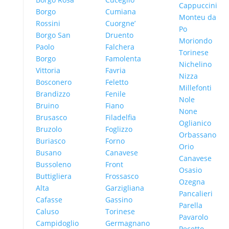
Cappuccini
Borgo
Cumiana
Monteu da
Rossini
Cuorgne’
Po
Borgo San
Druento
Moriondo
Paolo
Falchera
Torinese
Borgo
Famolenta
Nichelino
Vittoria
Favria
Nizza
Bosconero
Feletto
Millefonti
Brandizzo
Fenile
Nole
Bruino
Fiano
None
Brusasco
Filadelfia
Oglianico
Bruzolo
Foglizzo
Orbassano
Buriasco
Forno
Orio
Busano
Canavese
Canavese
Bussoleno
Front
Osasio
Buttigliera
Frossasco
Ozegna
Alta
Garzigliana
Pancalieri
Cafasse
Gassino
Parella
Caluso
Torinese
Pavarolo
Campidoglio
Germagnano
Pecetto