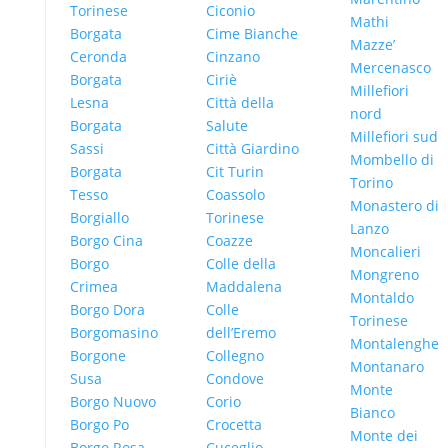
Torinese
Ciconio
Mathi
Borgata
Cime Bianche
Mazze’
Ceronda
Cinzano
Mercenasco
Borgata
Ciriè
Millefiori
Lesna
Città della
nord
Borgata
Salute
Millefiori sud
Sassi
Città Giardino
Mombello di
Borgata
Cit Turin
Torino
Tesso
Coassolo
Monastero di
Borgiallo
Torinese
Lanzo
Borgo Cina
Coazze
Moncalieri
Borgo
Colle della
Mongreno
Crimea
Maddalena
Montaldo
Borgo Dora
Colle
Torinese
Borgomasino
dell’Eremo
Montalenghe
Borgone
Collegno
Montanaro
Susa
Condove
Monte
Borgo Nuovo
Corio
Bianco
Borgo Po
Crocetta
Monte dei
Borgo Rosa
Cuceglio