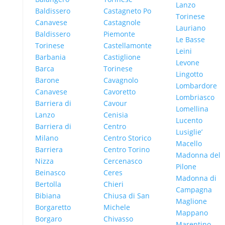
Lanzo
Baldissero
Castagneto Po
Torinese
Canavese
Castagnole
Lauriano
Baldissero
Piemonte
Le Basse
Torinese
Castellamonte
Leini
Barbania
Castiglione
Levone
Barca
Torinese
Lingotto
Barone
Cavagnolo
Lombardore
Canavese
Cavoretto
Lombriasco
Barriera di
Cavour
Lomellina
Lanzo
Cenisia
Lucento
Barriera di
Centro
Lusiglie’
Milano
Centro Storico
Macello
Barriera
Centro Torino
Madonna del
Nizza
Cercenasco
Pilone
Beinasco
Ceres
Madonna di
Bertolla
Chieri
Campagna
Bibiana
Chiusa di San
Maglione
Borgaretto
Michele
Mappano
Borgaro
Chivasso
Marentino