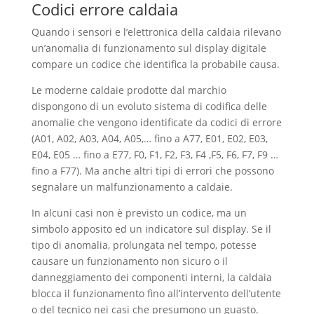
Codici errore caldaia
Quando i sensori e l’elettronica della caldaia rilevano
un’anomalia di funzionamento sul display digitale
compare un codice che identifica la probabile causa.
Le moderne caldaie prodotte dal marchio
dispongono di un evoluto sistema di codifica delle
anomalie che vengono identificate da codici di errore
(A01, A02, A03, A04, A05,… fino a A77, E01, E02, E03,
E04, E05 … fino a E77, F0, F1, F2, F3, F4 ,F5, F6, F7, F9 …
fino a F77). Ma anche altri tipi di errori che possono
segnalare un malfunzionamento a caldaie.
In alcuni casi non è previsto un codice, ma un
simbolo apposito ed un indicatore sul display. Se il
tipo di anomalia, prolungata nel tempo, potesse
causare un funzionamento non sicuro o il
danneggiamento dei componenti interni, la caldaia
blocca il funzionamento fino all’intervento dell’utente
o del tecnico nei casi che presumono un guasto.