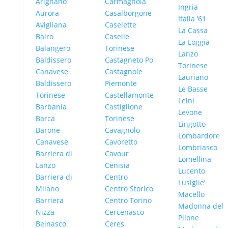
Arignano
Carmagnola
Ingria
Aurora
Casalborgone
Italia ’61
Avigliana
Caselette
La Cassa
Bairo
Caselle
La Loggia
Balangero
Torinese
Lanzo
Baldissero
Castagneto Po
Torinese
Canavese
Castagnole
Lauriano
Baldissero
Piemonte
Le Basse
Torinese
Castellamonte
Leini
Barbania
Castiglione
Levone
Barca
Torinese
Lingotto
Barone
Cavagnolo
Lombardore
Canavese
Cavoretto
Lombriasco
Barriera di
Cavour
Lomellina
Lanzo
Cenisia
Lucento
Barriera di
Centro
Lusiglie’
Milano
Centro Storico
Macello
Barriera
Centro Torino
Madonna del
Nizza
Cercenasco
Pilone
Beinasco
Ceres