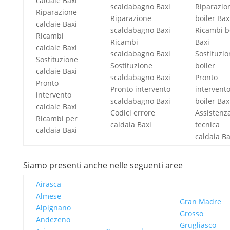
caldaie Baxi
scaldabagno Baxi
Riparazio
Riparazione
Riparazione
boiler Bax
caldaie Baxi
scaldabagno Baxi
Ricambi b
Ricambi
Ricambi
Baxi
caldaie Baxi
scaldabagno Baxi
Sostituzi
Sostituzione
Sostituzione
boiler
caldaie Baxi
scaldabagno Baxi
Pronto
Pronto
Pronto intervento
intervent
intervento
scaldabagno Baxi
boiler Bax
caldaie Baxi
Codici errore
Assistenz
Ricambi per
caldaia Baxi
tecnica
caldaia Baxi
caldaia Ba
Siamo presenti anche nelle seguenti aree
Airasca
Almese
Gran Madre
Alpignano
Grosso
Andezeno
Grugliasco