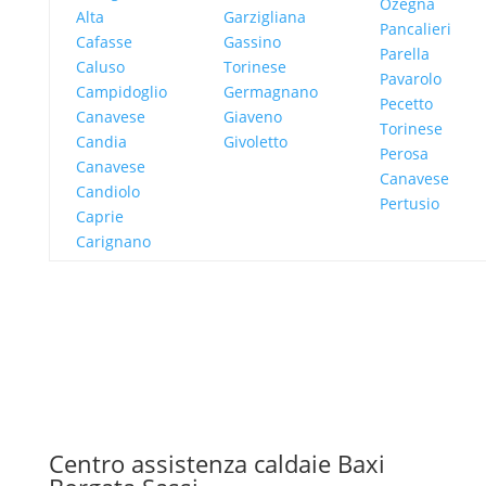
Ozegna
Alta
Garzigliana
Pancalieri
Cafasse
Gassino
Parella
Caluso
Torinese
Pavarolo
Campidoglio
Germagnano
Pecetto
Canavese
Giaveno
Torinese
Candia
Givoletto
Perosa
Canavese
Canavese
Candiolo
Pertusio
Caprie
Carignano
Centro assistenza caldaie Baxi