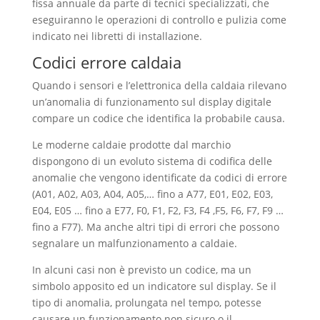
fissa annuale da parte di tecnici specializzati, che
eseguiranno le operazioni di controllo e pulizia come
indicato nei libretti di installazione.
Codici errore caldaia
Quando i sensori e l’elettronica della caldaia rilevano
un’anomalia di funzionamento sul display digitale
compare un codice che identifica la probabile causa.
Le moderne caldaie prodotte dal marchio
dispongono di un evoluto sistema di codifica delle
anomalie che vengono identificate da codici di errore
(A01, A02, A03, A04, A05,… fino a A77, E01, E02, E03,
E04, E05 … fino a E77, F0, F1, F2, F3, F4 ,F5, F6, F7, F9 …
fino a F77). Ma anche altri tipi di errori che possono
segnalare un malfunzionamento a caldaie.
In alcuni casi non è previsto un codice, ma un
simbolo apposito ed un indicatore sul display. Se il
tipo di anomalia, prolungata nel tempo, potesse
causare un funzionamento non sicuro o il