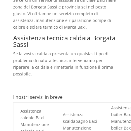
Se cerchi un service di assistenza ufficiale Baxi nelle
zona del Borgata Sassi e provincia sei nel posto
giusto. Vi offriamoe un servizio completo di
assistenza, manutenzione e riparazione pompe di
calore e solare termico di Marca Baxi.
Assistenza tecnica caldaia Borgata
Sassi
Se la vostra caldaia presenta un qualsiasi tipo di
problema di natura tecnica, interveniamo per
riparare la caldaia e rimetterla in funzione il prima
possibile.
I nostri servizi in breve
Assistenz
Assistenza
Assistenza
boiler Bax
caldaie Baxi
scaldabagno Baxi
Manutenz
Manutenzione
Manutenzione
boiler Bax