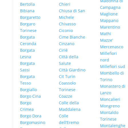
Madonna di
Bertolla
Chieri
Campagna
Bibiana
Chiusa di San
Maglione
Borgaretto
Michele
Mappano
Borgaro
Chivasso
Marentino
Torinese
Ciconio
Mathi
Borgata
Cime Bianche
Mazze’
Ceronda
Cinzano
Mercenasco
Borgata
Ciriè
Millefiori
Lesna
Città della
nord
Borgata
Salute
Millefiori sud
Sassi
Città Giardino
Mombello di
Borgata
Cit Turin
Torino
Tesso
Coassolo
Monastero di
Borgiallo
Torinese
Lanzo
Borgo Cina
Coazze
Moncalieri
Borgo
Colle della
Mongreno
Crimea
Maddalena
Montaldo
Borgo Dora
Colle
Torinese
Borgomasino
dell’Eremo
Montalenghe