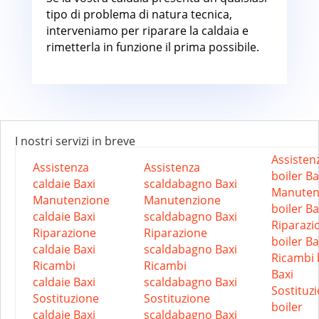
tipo di problema di natura tecnica,
interveniamo per riparare la caldaia e
rimetterla in funzione il prima possibile.
I nostri servizi in breve
Assisten
Assistenza
Assistenza
boiler Ba
caldaie Baxi
scaldabagno Baxi
Manuten
Manutenzione
Manutenzione
boiler Ba
caldaie Baxi
scaldabagno Baxi
Riparazi
Riparazione
Riparazione
boiler Ba
caldaie Baxi
scaldabagno Baxi
Ricambi 
Ricambi
Ricambi
Baxi
caldaie Baxi
scaldabagno Baxi
Sostituz
Sostituzione
Sostituzione
boiler
caldaie Baxi
scaldabagno Baxi