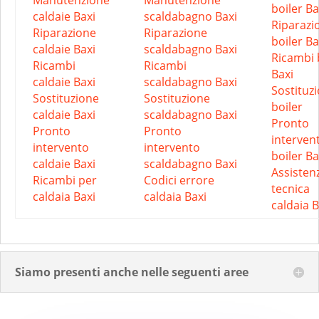
Manutenzione
Manutenzione
boiler Ba
caldaie Baxi
scaldabagno Baxi
Riparazi
Riparazione
Riparazione
boiler Ba
caldaie Baxi
scaldabagno Baxi
Ricambi 
Ricambi
Ricambi
Baxi
caldaie Baxi
scaldabagno Baxi
Sostituz
Sostituzione
Sostituzione
boiler
caldaie Baxi
scaldabagno Baxi
Pronto
Pronto
Pronto
interven
intervento
intervento
boiler Ba
caldaie Baxi
scaldabagno Baxi
Assisten
Ricambi per
Codici errore
tecnica
caldaia Baxi
caldaia Baxi
caldaia B
Siamo presenti anche nelle seguenti aree